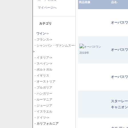
商品画像
品名-
マイページへ
オーパスワ
カテゴリ
ワイン
->
- フランス->
- シャンパン・ヴァンムスー-
オーパスワ
>
- イタリア->
- スペイン->
- ポルトガル
- イギリス
オーパスワ
- オーストリア
- ブルガリア
- ハンガリー
- ルーマニア
スターレー
- ジョージア
キャニオン
- イスラエル
- ドイツ->
- カリフォルニア