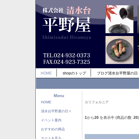
HOME
shopのトップ
ブログ清水台平野屋の日
Menu
HOME
カリフォルニア
清水台平野屋の日々
1
から
20
を表示中 (商品の数:
20
)
イベント案内
おすすめの商品
カートを見る