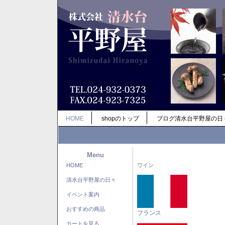
HOME
shopのトップ
ブログ清水台平野屋の日
Menu
HOME
ワイン
清水台平野屋の日々
イベント案内
おすすめの商品
フランス
カートを見る