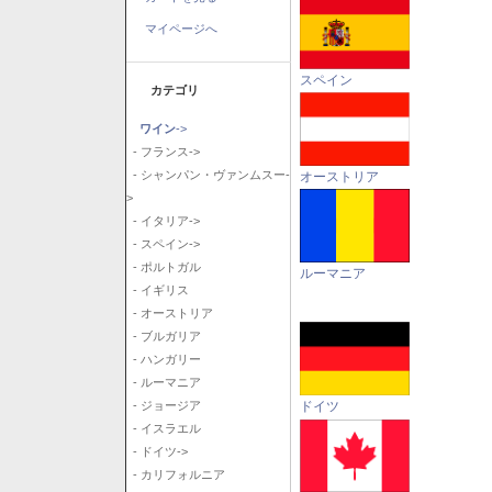
マイページへ
スペイン
カテゴリ
ワイン
->
- フランス->
- シャンパン・ヴァンムスー-
オーストリア
>
- イタリア->
- スペイン->
- ポルトガル
ルーマニア
- イギリス
- オーストリア
- ブルガリア
- ハンガリー
- ルーマニア
ドイツ
- ジョージア
- イスラエル
- ドイツ->
- カリフォルニア