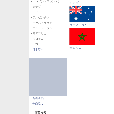
- オレゴン・ワシントン
カナダ
- カナダ
- チリ
- アルゼンチン
- オーストラリア
オーストラリア
- ニュージーランド
- 南アフリカ
- モロッコ
- 日本
モロッコ
日本酒->
新着商品...
全商品...
商品検索