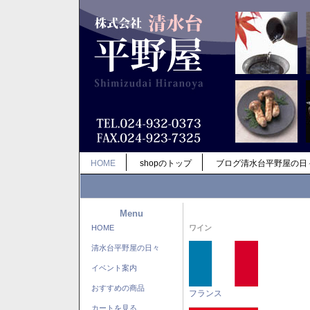
HOME
shopのトップ
ブログ清水台平野屋の日
Menu
HOME
ワイン
清水台平野屋の日々
イベント案内
おすすめの商品
フランス
カートを見る