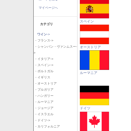
マイページへ
スペイン
カテゴリ
ワイン
->
- フランス->
- シャンパン・ヴァンムスー-
オーストリア
>
- イタリア->
- スペイン->
- ポルトガル
ルーマニア
- イギリス
- オーストリア
- ブルガリア
- ハンガリー
- ルーマニア
ドイツ
- ジョージア
- イスラエル
- ドイツ->
- カリフォルニア