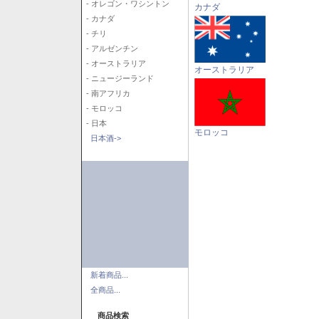
- オレゴン・ワシントン
カナダ
- カナダ
- チリ
- アルゼンチン
- オーストラリア
オーストラリア
- ニュージーランド
- 南アフリカ
- モロッコ
- 日本
モロッコ
日本酒->
新着商品...
全商品...
商品検索