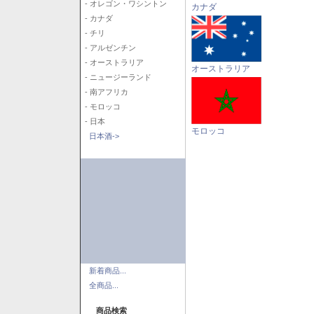
- オレゴン・ワシントン
カナダ
- カナダ
- チリ
- アルゼンチン
- オーストラリア
オーストラリア
- ニュージーランド
- 南アフリカ
- モロッコ
- 日本
モロッコ
日本酒->
新着商品...
全商品...
商品検索