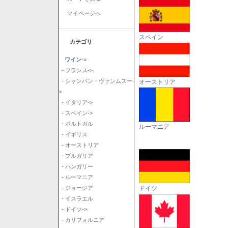
マイページへ
スペイン
カテゴリ
ワイン
->
- フランス->
- シャンパン・ヴァンムスー-
オーストリア
>
- イタリア->
- スペイン->
- ポルトガル
ルーマニア
- イギリス
- オーストリア
- ブルガリア
- ハンガリー
- ルーマニア
ドイツ
- ジョージア
- イスラエル
- ドイツ->
- カリフォルニア