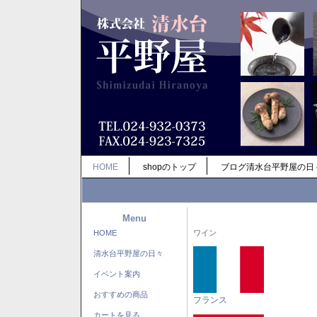
HOME
shopのトップ
ブログ清水台平野屋の日
Menu
HOME
ワイン
清水台平野屋の日々
イベント案内
おすすめの商品
フランス
カートを見る