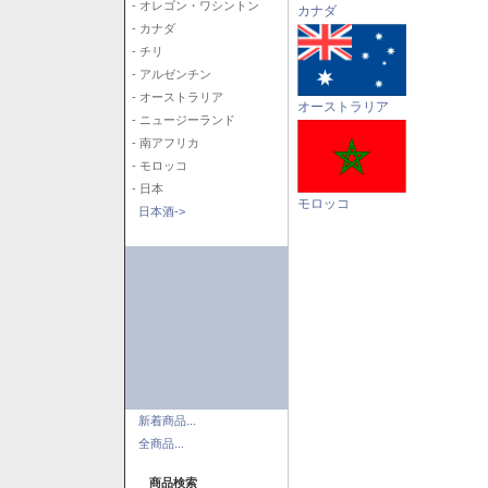
- オレゴン・ワシントン
カナダ
- カナダ
- チリ
- アルゼンチン
- オーストラリア
オーストラリア
- ニュージーランド
- 南アフリカ
- モロッコ
- 日本
モロッコ
日本酒->
新着商品...
全商品...
商品検索