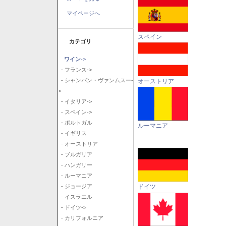
マイページへ
スペイン
カテゴリ
ワイン
->
- フランス->
- シャンパン・ヴァンムスー-
オーストリア
>
- イタリア->
- スペイン->
- ポルトガル
ルーマニア
- イギリス
- オーストリア
- ブルガリア
- ハンガリー
- ルーマニア
ドイツ
- ジョージア
- イスラエル
- ドイツ->
- カリフォルニア