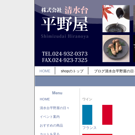
HOME
shopのトップ
ブログ清水台平野屋の日
Menu
HOME
ワイン
清水台平野屋の日々
イベント案内
おすすめの商品
フランス
カートを見る