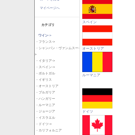
マイページへ
スペイン
カテゴリ
ワイン
->
- フランス->
- シャンパン・ヴァンムスー-
オーストリア
>
- イタリア->
- スペイン->
- ポルトガル
ルーマニア
- イギリス
- オーストリア
- ブルガリア
- ハンガリー
- ルーマニア
ドイツ
- ジョージア
- イスラエル
- ドイツ->
- カリフォルニア