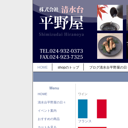
HOME
shopのトップ
ブログ清水台平野屋の日
Menu
HOME
ワイン
清水台平野屋の日々
イベント案内
おすすめの商品
フランス
カートを見る