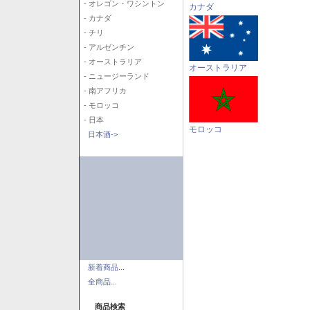
- オレゴン・ワシントン
カナダ
- カナダ
- チリ
- アルゼンチン
- オーストラリア
オーストラリア
- ニュージーランド
- 南アフリカ
- モロッコ
- 日本
モロッコ
日本酒->
新着商品...
全商品...
商品検索