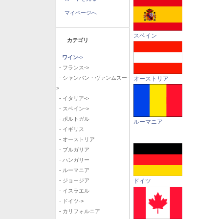
マイページへ
スペイン
カテゴリ
ワイン
->
- フランス->
- シャンパン・ヴァンムスー-
オーストリア
>
- イタリア->
- スペイン->
- ポルトガル
ルーマニア
- イギリス
- オーストリア
- ブルガリア
- ハンガリー
- ルーマニア
ドイツ
- ジョージア
- イスラエル
- ドイツ->
- カリフォルニア