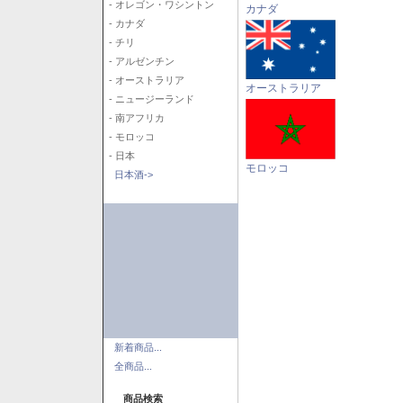
- オレゴン・ワシントン
カナダ
- カナダ
- チリ
- アルゼンチン
- オーストラリア
オーストラリア
- ニュージーランド
- 南アフリカ
- モロッコ
- 日本
モロッコ
日本酒->
新着商品...
全商品...
商品検索