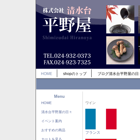
HOME
shopのトップ
ブログ清水台平野屋の日
Menu
HOME
ワイン
清水台平野屋の日々
イベント案内
おすすめの商品
フランス
カートを見る