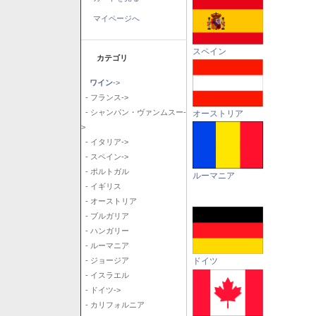
マイページへ
スペイン
カテゴリ
ワイン
->
- フランス->
- シャンパン・ヴァンムスー-
オーストリア
>
- イタリア->
- スペイン->
- ポルトガル
ルーマニア
- イギリス
- オーストリア
- ブルガリア
- ハンガリー
- ルーマニア
ドイツ
- ジョージア
- イスラエル
- ドイツ->
- カリフォルニア