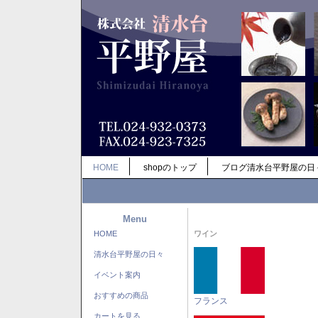
HOME
shopのトップ
ブログ清水台平野屋の日
Menu
HOME
ワイン
清水台平野屋の日々
イベント案内
おすすめの商品
フランス
カートを見る