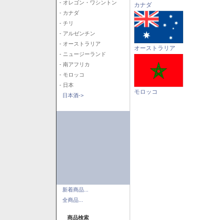
- オレゴン・ワシントン
カナダ
- カナダ
- チリ
- アルゼンチン
- オーストラリア
オーストラリア
- ニュージーランド
- 南アフリカ
- モロッコ
- 日本
モロッコ
日本酒->
新着商品...
全商品...
商品検索