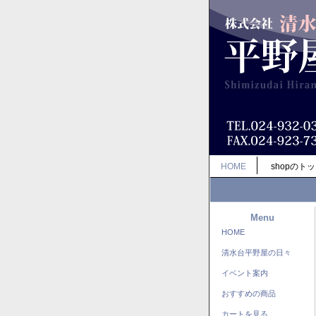
HOME
shopのト
Menu
HOME
清水台平野屋の日々
イベント案内
おすすめの商品
カートを見る