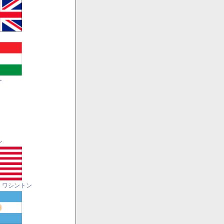
ー
ル
・ワシントン