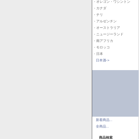
- オレゴン・ワシントン
- カナダ
- チリ
- アルゼンチン
- オーストラリア
- ニュージーランド
- 南アフリカ
- モロッコ
- 日本
日本酒->
新着商品...
全商品...
商品検索