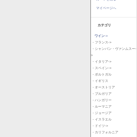
マイページへ
カテゴリ
ワイン
->
- フランス->
- シャンパン・ヴァンムスー-
>
- イタリア->
- スペイン->
- ポルトガル
- イギリス
- オーストリア
- ブルガリア
- ハンガリー
- ルーマニア
- ジョージア
- イスラエル
- ドイツ->
- カリフォルニア