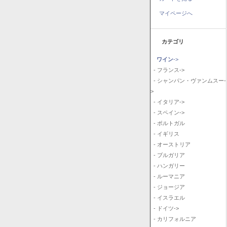
マイページへ
カテゴリ
ワイン
->
- フランス->
- シャンパン・ヴァンムスー-
>
- イタリア->
- スペイン->
- ポルトガル
- イギリス
- オーストリア
- ブルガリア
- ハンガリー
- ルーマニア
- ジョージア
- イスラエル
- ドイツ->
- カリフォルニア