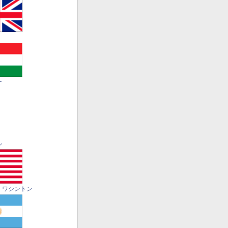
ー
ル
・ワシントン