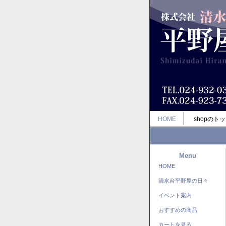
HOME
shopのト
Menu
HOME
清水台平野屋の日々
イベント案内
おすすめの商品
カートを見る