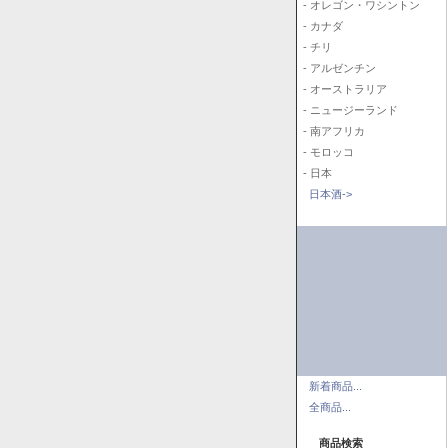
- オレゴン・ワシントン
- カナダ
- チリ
- アルゼンチン
- オーストラリア
- ニュージーランド
- 南アフリカ
- モロッコ
- 日本
日本酒->
新着商品...
全商品...
商品検索