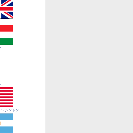
ー
ル
・ワシントン