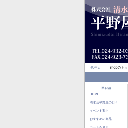
HOME
shopのト
Menu
HOME
清水台平野屋の日々
イベント案内
おすすめの商品
カートを見る