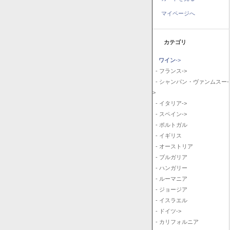
マイページへ
カテゴリ
ワイン
->
- フランス->
- シャンパン・ヴァンムスー-
>
- イタリア->
- スペイン->
- ポルトガル
- イギリス
- オーストリア
- ブルガリア
- ハンガリー
- ルーマニア
- ジョージア
- イスラエル
- ドイツ->
- カリフォルニア