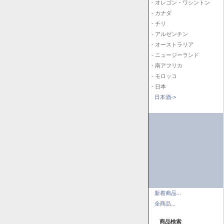
- オレゴン・ワシントン
- カナダ
- チリ
- アルゼンチン
- オーストラリア
- ニュージーランド
- 南アフリカ
- モロッコ
- 日本
日本酒->
新着商品...
全商品...
商品検索