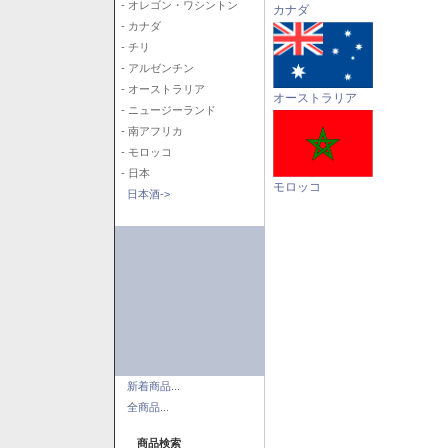
- オレゴン・ワシントン
カナダ
- カナダ
- チリ
- アルゼンチン
- オーストラリア
オーストラリア
- ニュージーランド
- 南アフリカ
- モロッコ
- 日本
モロッコ
日本酒->
新着商品...
全商品...
商品検索