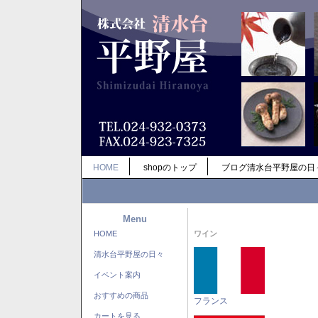
HOME
shopのトップ
ブログ清水台平野屋の日
Menu
HOME
ワイン
清水台平野屋の日々
イベント案内
おすすめの商品
フランス
カートを見る