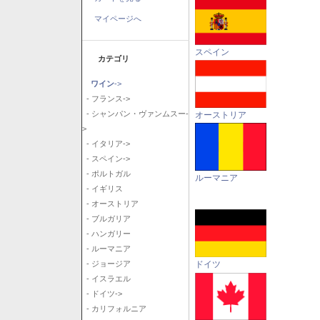
マイページへ
スペイン
カテゴリ
ワイン
->
- フランス->
- シャンパン・ヴァンムスー-
オーストリア
>
- イタリア->
- スペイン->
- ポルトガル
ルーマニア
- イギリス
- オーストリア
- ブルガリア
- ハンガリー
- ルーマニア
ドイツ
- ジョージア
- イスラエル
- ドイツ->
- カリフォルニア