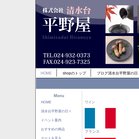
HOME
shopのトップ
ブログ清水台平野屋の日
Menu
HOME
ワイン
清水台平野屋の日々
イベント案内
おすすめの商品
フランス
カートを見る