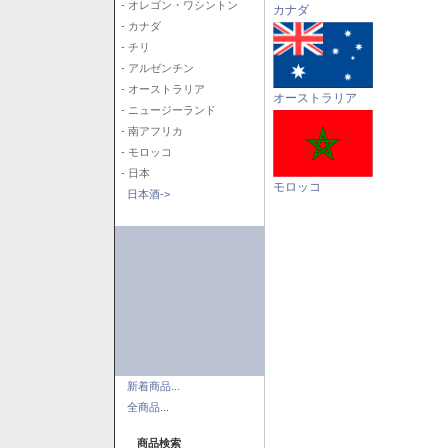
- オレゴン・ワシントン
カナダ
- カナダ
- チリ
- アルゼンチン
- オーストラリア
オーストラリア
- ニュージーランド
- 南アフリカ
- モロッコ
- 日本
モロッコ
日本酒->
新着商品...
全商品...
商品検索