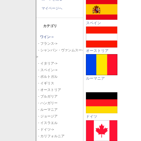
マイページへ
スペイン
カテゴリ
ワイン
->
- フランス->
- シャンパン・ヴァンムスー-
オーストリア
>
- イタリア->
- スペイン->
- ポルトガル
ルーマニア
- イギリス
- オーストリア
- ブルガリア
- ハンガリー
- ルーマニア
ドイツ
- ジョージア
- イスラエル
- ドイツ->
- カリフォルニア