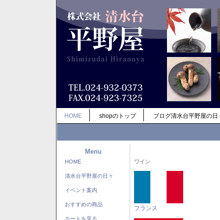
HOME
shopのトップ
ブログ清水台平野屋の日
Menu
HOME
ワイン
清水台平野屋の日々
イベント案内
おすすめの商品
フランス
カートを見る