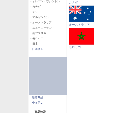
- オレゴン・ワシントン
カナダ
- カナダ
- チリ
- アルゼンチン
- オーストラリア
オーストラリア
- ニュージーランド
- 南アフリカ
- モロッコ
- 日本
モロッコ
日本酒->
新着商品...
全商品...
商品検索