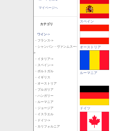
マイページへ
スペイン
カテゴリ
ワイン
->
- フランス->
- シャンパン・ヴァンムスー-
オーストリア
>
- イタリア->
- スペイン->
- ポルトガル
ルーマニア
- イギリス
- オーストリア
- ブルガリア
- ハンガリー
- ルーマニア
ドイツ
- ジョージア
- イスラエル
- ドイツ->
- カリフォルニア