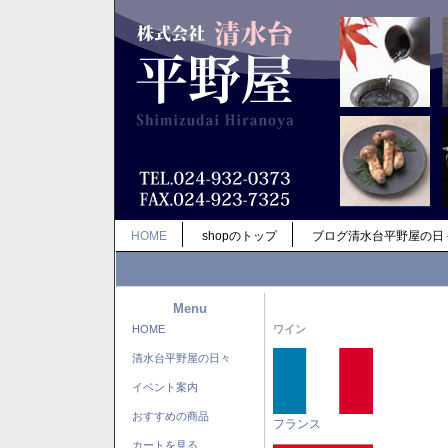
HOME
shopのトップ
ブログ清水台平野屋の日
Menu
HOME
ワイン
清水台平野屋の日々
イベント案内
おすすめの商品
フランス
カートを見る