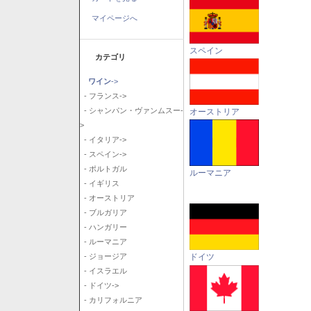
マイページへ
スペイン
カテゴリ
ワイン
->
- フランス->
- シャンパン・ヴァンムスー-
オーストリア
>
- イタリア->
- スペイン->
- ポルトガル
ルーマニア
- イギリス
- オーストリア
- ブルガリア
- ハンガリー
- ルーマニア
ドイツ
- ジョージア
- イスラエル
- ドイツ->
- カリフォルニア