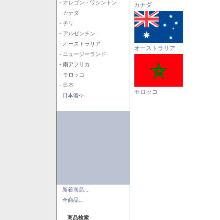
- オレゴン・ワシントン
カナダ
- カナダ
- チリ
- アルゼンチン
- オーストラリア
オーストラリア
- ニュージーランド
- 南アフリカ
- モロッコ
- 日本
モロッコ
日本酒->
新着商品...
全商品...
商品検索