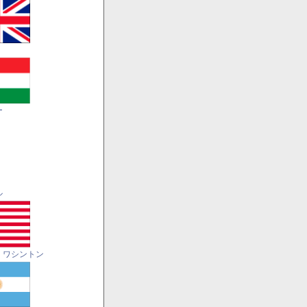
ー
ル
・ワシントン