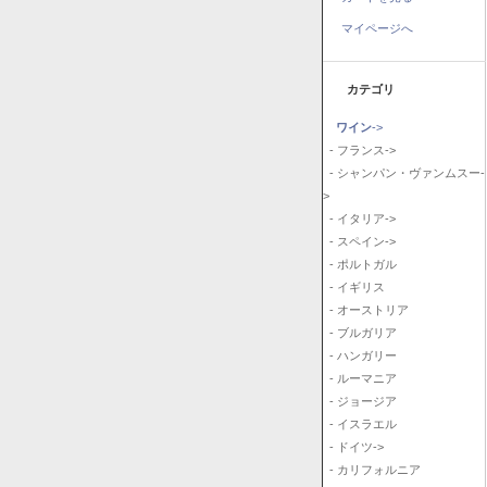
マイページへ
カテゴリ
ワイン
->
- フランス->
- シャンパン・ヴァンムスー-
>
- イタリア->
- スペイン->
- ポルトガル
- イギリス
- オーストリア
- ブルガリア
- ハンガリー
- ルーマニア
- ジョージア
- イスラエル
- ドイツ->
- カリフォルニア