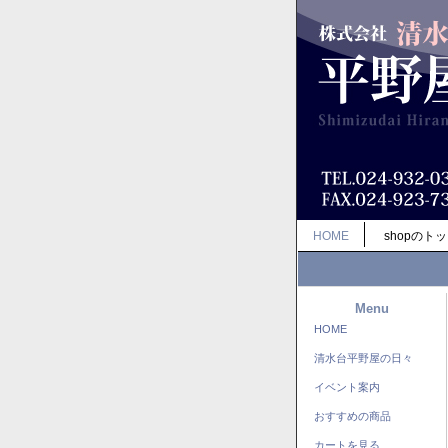
HOME
shopのト
Menu
HOME
清水台平野屋の日々
イベント案内
おすすめの商品
カートを見る