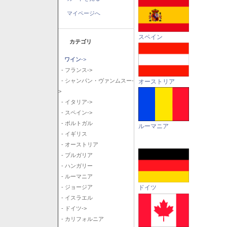
マイページへ
スペイン
カテゴリ
ワイン
->
- フランス->
- シャンパン・ヴァンムスー-
オーストリア
>
- イタリア->
- スペイン->
- ポルトガル
ルーマニア
- イギリス
- オーストリア
- ブルガリア
- ハンガリー
- ルーマニア
ドイツ
- ジョージア
- イスラエル
- ドイツ->
- カリフォルニア