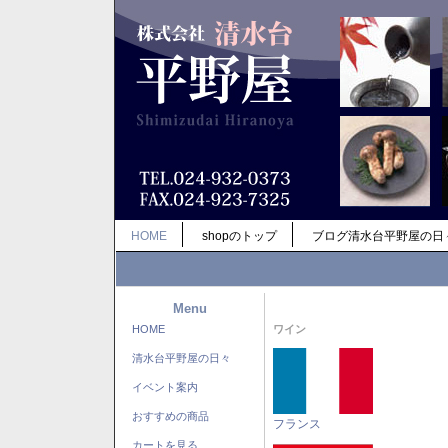
HOME
shopのトップ
ブログ清水台平野屋の日
Menu
HOME
ワイン
清水台平野屋の日々
イベント案内
おすすめの商品
フランス
カートを見る