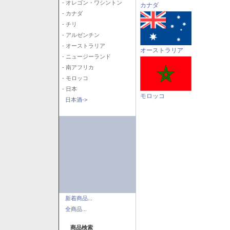
- オレゴン・ワシントン
カナダ
- カナダ
- チリ
- アルゼンチン
- オーストラリア
オーストラリア
- ニュージーランド
- 南アフリカ
- モロッコ
- 日本
モロッコ
日本酒->
新着商品...
全商品...
商品検索