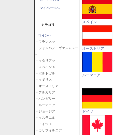
マイページへ
スペイン
カテゴリ
ワイン
->
- フランス->
- シャンパン・ヴァンムスー-
オーストリア
>
- イタリア->
- スペイン->
- ポルトガル
ルーマニア
- イギリス
- オーストリア
- ブルガリア
- ハンガリー
- ルーマニア
ドイツ
- ジョージア
- イスラエル
- ドイツ->
- カリフォルニア