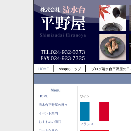
HOME
shopのトップ
ブログ清水台平野屋の日
Menu
HOME
ワイン
清水台平野屋の日々
イベント案内
おすすめの商品
フランス
カートを見る