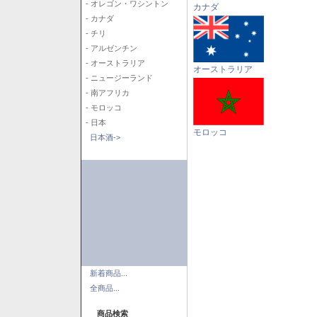
- オレゴン・ワシントン
カナダ
- カナダ
- チリ
- アルゼンチン
- オーストラリア
オーストラリア
- ニュージーランド
- 南アフリカ
- モロッコ
- 日本
モロッコ
日本酒->
新着商品...
全商品...
商品検索