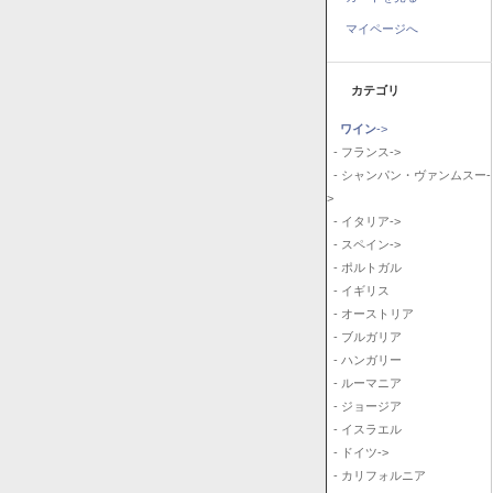
マイページへ
カテゴリ
ワイン
->
- フランス->
- シャンパン・ヴァンムスー-
>
- イタリア->
- スペイン->
- ポルトガル
- イギリス
- オーストリア
- ブルガリア
- ハンガリー
- ルーマニア
- ジョージア
- イスラエル
- ドイツ->
- カリフォルニア