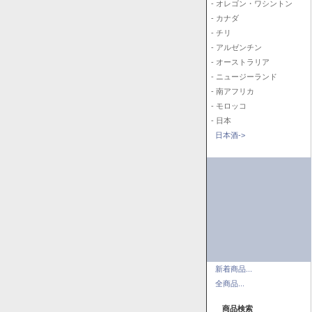
- オレゴン・ワシントン
- カナダ
- チリ
- アルゼンチン
- オーストラリア
- ニュージーランド
- 南アフリカ
- モロッコ
- 日本
日本酒->
新着商品...
全商品...
商品検索