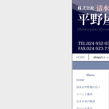
HOME
shopのト
Menu
HOME
清水台平野屋の日々
イベント案内
おすすめの商品
カートを見る