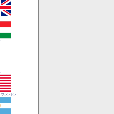
ー
ル
・ワシントン