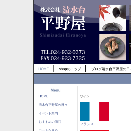
HOME
shopのトップ
ブログ清水台平野屋の日
Menu
HOME
ワイン
清水台平野屋の日々
イベント案内
おすすめの商品
フランス
カートを見る