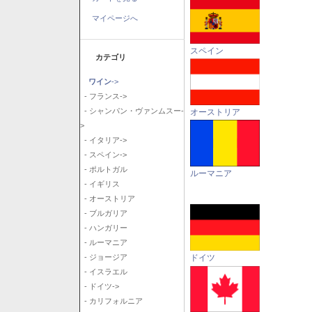
マイページへ
スペイン
カテゴリ
ワイン
->
- フランス->
- シャンパン・ヴァンムスー-
オーストリア
>
- イタリア->
- スペイン->
- ポルトガル
ルーマニア
- イギリス
- オーストリア
- ブルガリア
- ハンガリー
- ルーマニア
ドイツ
- ジョージア
- イスラエル
- ドイツ->
- カリフォルニア