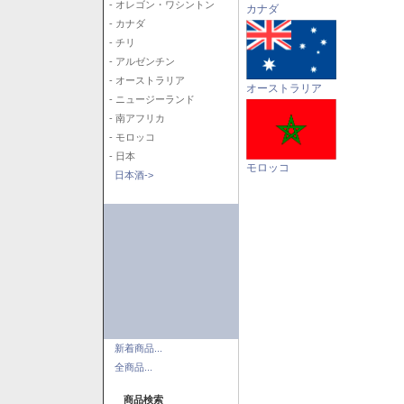
- オレゴン・ワシントン
カナダ
- カナダ
- チリ
- アルゼンチン
- オーストラリア
オーストラリア
- ニュージーランド
- 南アフリカ
- モロッコ
- 日本
モロッコ
日本酒->
新着商品...
全商品...
商品検索