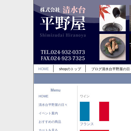
HOME
shopのトップ
ブログ清水台平野屋の日
Menu
HOME
ワイン
清水台平野屋の日々
イベント案内
おすすめの商品
フランス
カートを見る