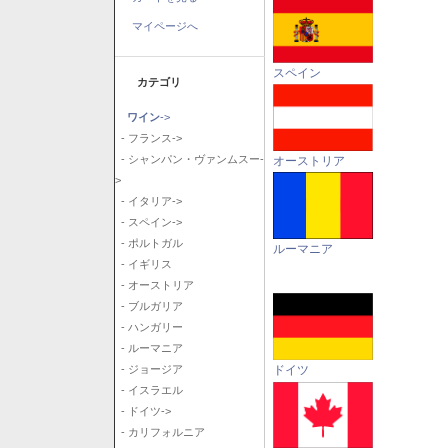
マイページへ
スペイン
カテゴリ
ワイン
->
- フランス->
- シャンパン・ヴァンムスー-
オーストリア
>
- イタリア->
- スペイン->
- ポルトガル
ルーマニア
- イギリス
- オーストリア
- ブルガリア
- ハンガリー
- ルーマニア
ドイツ
- ジョージア
- イスラエル
- ドイツ->
- カリフォルニア