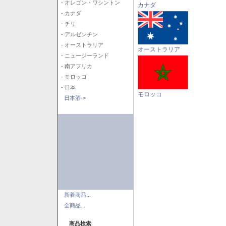
- オレゴン・ワシントン
カナダ
- カナダ
- チリ
- アルゼンチン
- オーストラリア
オーストラリア
- ニュージーランド
- 南アフリカ
- モロッコ
- 日本
モロッコ
日本酒->
新着商品...
全商品...
商品検索