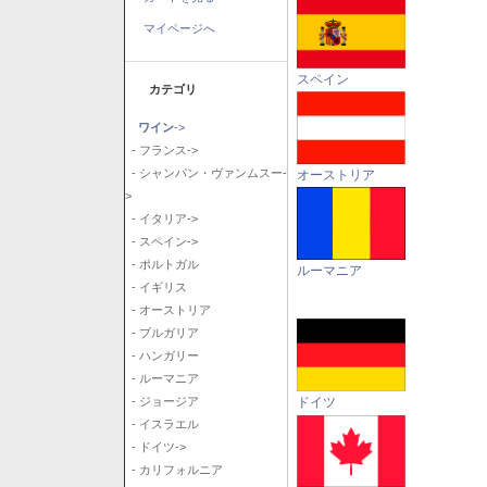
マイページへ
スペイン
カテゴリ
ワイン
->
- フランス->
- シャンパン・ヴァンムスー-
オーストリア
>
- イタリア->
- スペイン->
- ポルトガル
ルーマニア
- イギリス
- オーストリア
- ブルガリア
- ハンガリー
- ルーマニア
ドイツ
- ジョージア
- イスラエル
- ドイツ->
- カリフォルニア