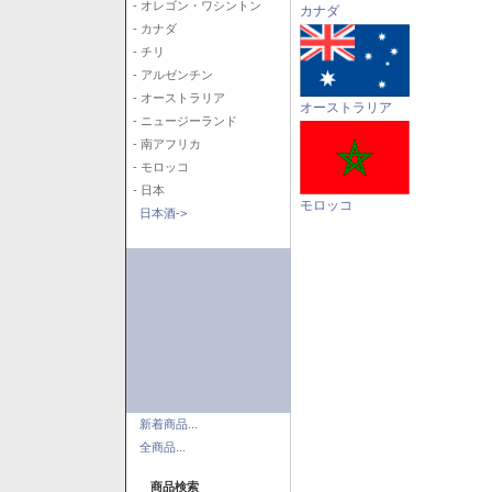
- オレゴン・ワシントン
カナダ
- カナダ
- チリ
- アルゼンチン
- オーストラリア
オーストラリア
- ニュージーランド
- 南アフリカ
- モロッコ
- 日本
モロッコ
日本酒->
新着商品...
全商品...
商品検索