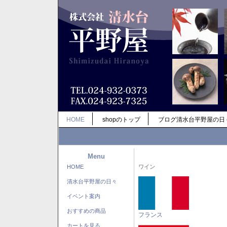
HOME
shopのトップ
ブログ清水台平野屋の日
Menu
HOME
ワイン
清水台平野屋の日々
イベント案内
おすすめの商品
フランス
カートを見る