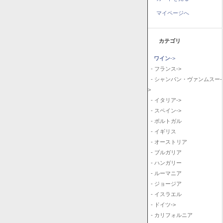
マイページへ
カテゴリ
ワイン
->
- フランス->
- シャンパン・ヴァンムスー-
>
- イタリア->
- スペイン->
- ポルトガル
- イギリス
- オーストリア
- ブルガリア
- ハンガリー
- ルーマニア
- ジョージア
- イスラエル
- ドイツ->
- カリフォルニア