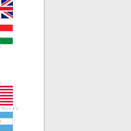
ー
ル
・ワシントン