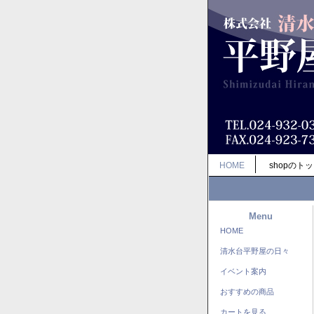
HOME
shopのト
Menu
HOME
清水台平野屋の日々
イベント案内
おすすめの商品
カートを見る