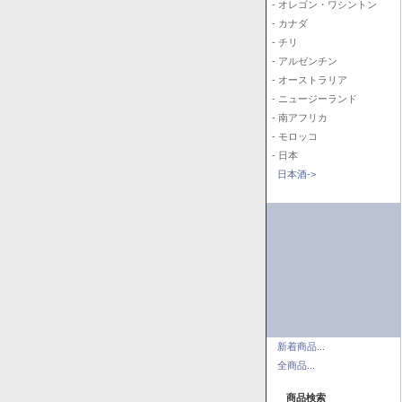
- オレゴン・ワシントン
- カナダ
- チリ
- アルゼンチン
- オーストラリア
- ニュージーランド
- 南アフリカ
- モロッコ
- 日本
日本酒->
新着商品...
全商品...
商品検索