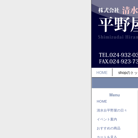
HOME
shopのト
Menu
HOME
清水台平野屋の日々
イベント案内
おすすめの商品
カートを見る