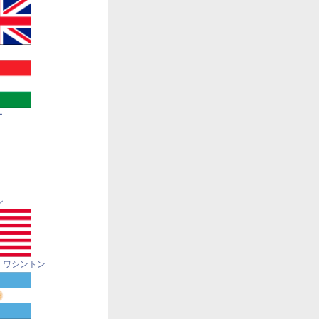
ー
ル
・ワシントン