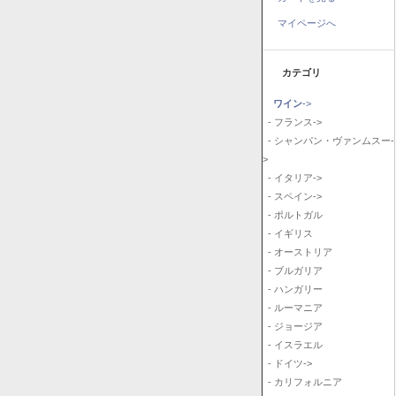
マイページへ
カテゴリ
ワイン
->
- フランス->
- シャンパン・ヴァンムスー-
>
- イタリア->
- スペイン->
- ポルトガル
- イギリス
- オーストリア
- ブルガリア
- ハンガリー
- ルーマニア
- ジョージア
- イスラエル
- ドイツ->
- カリフォルニア