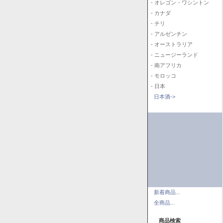
- オレゴン・ワシントン
- カナダ
- チリ
- アルゼンチン
- オーストラリア
- ニュージーランド
- 南アフリカ
- モロッコ
- 日本
日本酒->
新着商品...
全商品...
商品検索