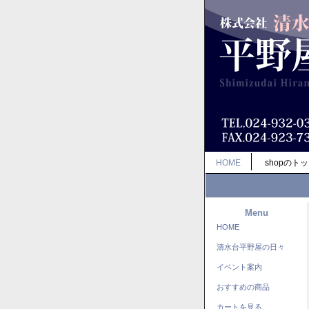
HOME
shopのト
Menu
HOME
清水台平野屋の日々
イベント案内
おすすめの商品
カートを見る