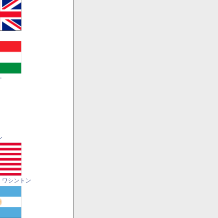
ー
ル
・ワシントン