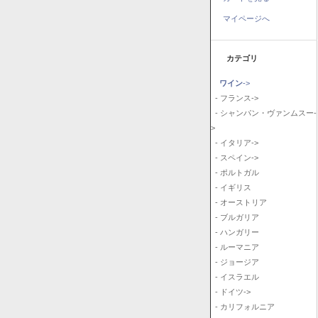
マイページへ
カテゴリ
ワイン
->
- フランス->
- シャンパン・ヴァンムスー-
>
- イタリア->
- スペイン->
- ポルトガル
- イギリス
- オーストリア
- ブルガリア
- ハンガリー
- ルーマニア
- ジョージア
- イスラエル
- ドイツ->
- カリフォルニア