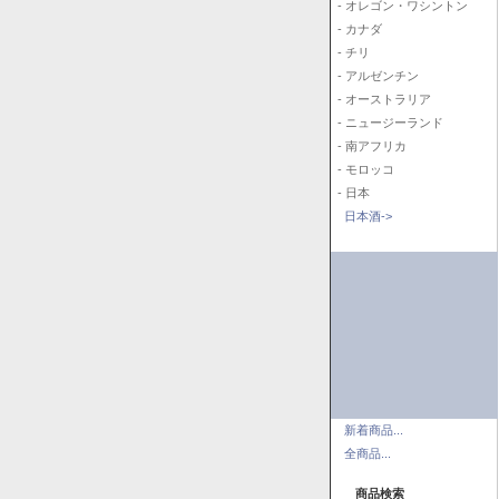
- オレゴン・ワシントン
- カナダ
- チリ
- アルゼンチン
- オーストラリア
- ニュージーランド
- 南アフリカ
- モロッコ
- 日本
日本酒->
新着商品...
全商品...
商品検索