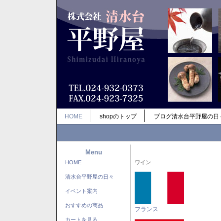
HOME
shopのトップ
ブログ清水台平野屋の日
Menu
HOME
ワイン
清水台平野屋の日々
イベント案内
おすすめの商品
フランス
カートを見る