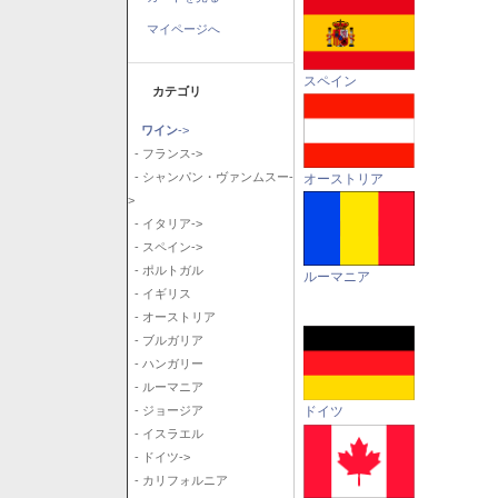
マイページへ
スペイン
カテゴリ
ワイン
->
- フランス->
- シャンパン・ヴァンムスー-
オーストリア
>
- イタリア->
- スペイン->
- ポルトガル
ルーマニア
- イギリス
- オーストリア
- ブルガリア
- ハンガリー
- ルーマニア
ドイツ
- ジョージア
- イスラエル
- ドイツ->
- カリフォルニア