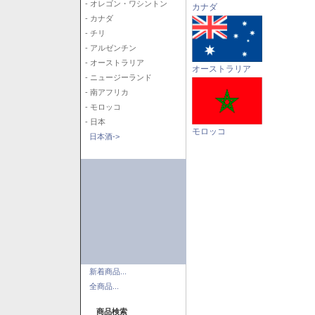
- オレゴン・ワシントン
カナダ
- カナダ
- チリ
- アルゼンチン
- オーストラリア
オーストラリア
- ニュージーランド
- 南アフリカ
- モロッコ
- 日本
モロッコ
日本酒->
新着商品...
全商品...
商品検索