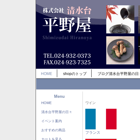
HOME
shopのトップ
ブログ清水台平野屋の日
Menu
HOME
ワイン
清水台平野屋の日々
イベント案内
おすすめの商品
フランス
カートを見る