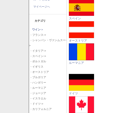
マイページへ
スペイン
カテゴリ
ワイン
->
- フランス->
- シャンパン・ヴァンムスー-
オーストリア
>
- イタリア->
- スペイン->
- ポルトガル
ルーマニア
- イギリス
- オーストリア
- ブルガリア
- ハンガリー
- ルーマニア
ドイツ
- ジョージア
- イスラエル
- ドイツ->
- カリフォルニア