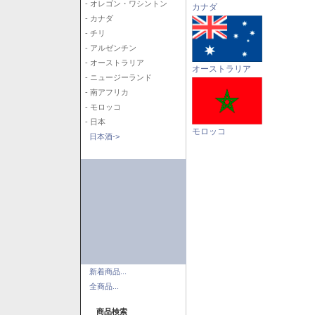
- オレゴン・ワシントン
カナダ
- カナダ
- チリ
- アルゼンチン
- オーストラリア
オーストラリア
- ニュージーランド
- 南アフリカ
- モロッコ
- 日本
モロッコ
日本酒->
新着商品...
全商品...
商品検索