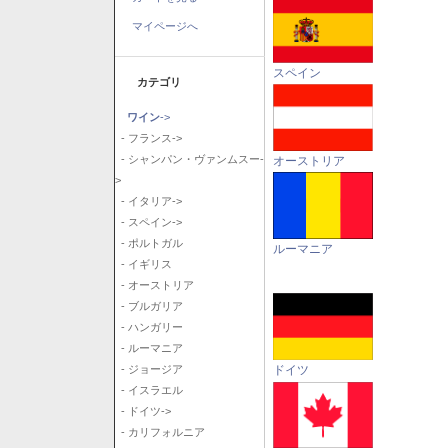
マイページへ
スペイン
カテゴリ
ワイン
->
- フランス->
- シャンパン・ヴァンムスー-
オーストリア
>
- イタリア->
- スペイン->
- ポルトガル
ルーマニア
- イギリス
- オーストリア
- ブルガリア
- ハンガリー
- ルーマニア
ドイツ
- ジョージア
- イスラエル
- ドイツ->
- カリフォルニア