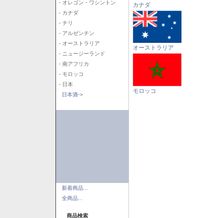
- オレゴン・ワシントン
カナダ
- カナダ
- チリ
- アルゼンチン
- オーストラリア
オーストラリア
- ニュージーランド
- 南アフリカ
- モロッコ
- 日本
モロッコ
日本酒->
新着商品...
全商品...
商品検索