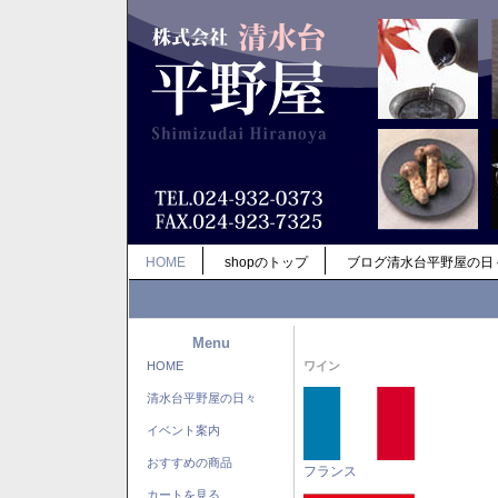
HOME
shopのトップ
ブログ清水台平野屋の日
Menu
HOME
ワイン
清水台平野屋の日々
イベント案内
おすすめの商品
フランス
カートを見る