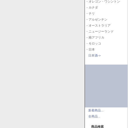
- オレゴン・ワシントン
- カナダ
- チリ
- アルゼンチン
- オーストラリア
- ニュージーランド
- 南アフリカ
- モロッコ
- 日本
日本酒->
新着商品...
全商品...
商品検索