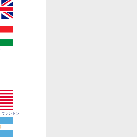
ー
ル
・ワシントン