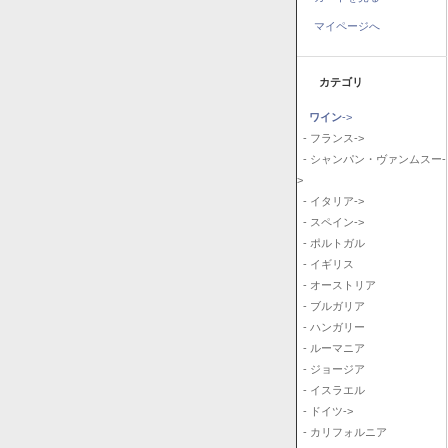
マイページへ
カテゴリ
ワイン
->
- フランス->
- シャンパン・ヴァンムスー-
>
- イタリア->
- スペイン->
- ポルトガル
- イギリス
- オーストリア
- ブルガリア
- ハンガリー
- ルーマニア
- ジョージア
- イスラエル
- ドイツ->
- カリフォルニア