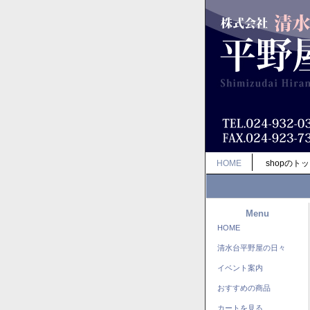
HOME
shopのト
Menu
HOME
清水台平野屋の日々
イベント案内
おすすめの商品
カートを見る