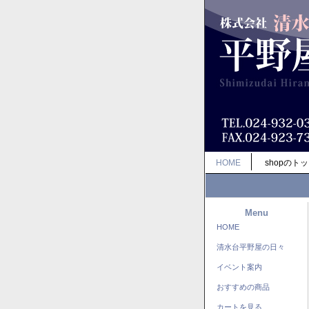
HOME
shopのト
Menu
HOME
清水台平野屋の日々
イベント案内
おすすめの商品
カートを見る