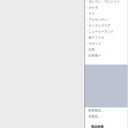
- オレゴン・ワシントン
- カナダ
- チリ
- アルゼンチン
- オーストラリア
- ニュージーランド
- 南アフリカ
- モロッコ
- 日本
日本酒->
新着商品...
全商品...
商品検索