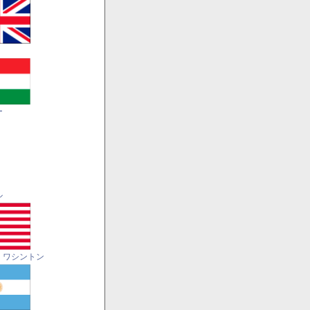
ー
ル
・ワシントン