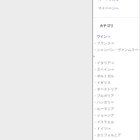
マイページへ
カテゴリ
ワイン
->
- フランス->
- シャンパン・ヴァンムスー-
>
- イタリア->
- スペイン->
- ポルトガル
- イギリス
- オーストリア
- ブルガリア
- ハンガリー
- ルーマニア
- ジョージア
- イスラエル
- ドイツ->
- カリフォルニア