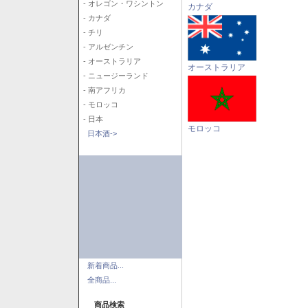
- オレゴン・ワシントン
カナダ
- カナダ
- チリ
- アルゼンチン
- オーストラリア
オーストラリア
- ニュージーランド
- 南アフリカ
- モロッコ
- 日本
モロッコ
日本酒->
新着商品...
全商品...
商品検索