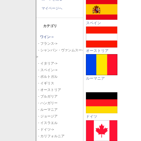
マイページへ
スペイン
カテゴリ
ワイン
->
- フランス->
- シャンパン・ヴァンムスー-
オーストリア
>
- イタリア->
- スペイン->
- ポルトガル
ルーマニア
- イギリス
- オーストリア
- ブルガリア
- ハンガリー
- ルーマニア
ドイツ
- ジョージア
- イスラエル
- ドイツ->
- カリフォルニア