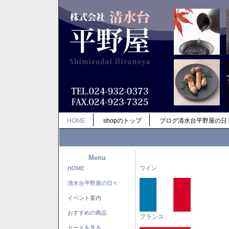
HOME
shopのトップ
ブログ清水台平野屋の日
Menu
HOME
ワイン
清水台平野屋の日々
イベント案内
おすすめの商品
フランス
カートを見る