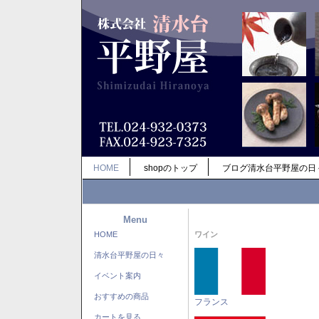
HOME
shopのトップ
ブログ清水台平野屋の日
Menu
HOME
ワイン
清水台平野屋の日々
イベント案内
おすすめの商品
フランス
カートを見る