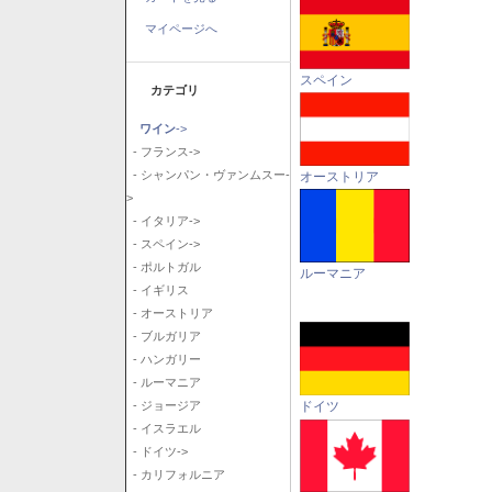
マイページへ
スペイン
カテゴリ
ワイン
->
- フランス->
- シャンパン・ヴァンムスー-
オーストリア
>
- イタリア->
- スペイン->
- ポルトガル
ルーマニア
- イギリス
- オーストリア
- ブルガリア
- ハンガリー
- ルーマニア
ドイツ
- ジョージア
- イスラエル
- ドイツ->
- カリフォルニア