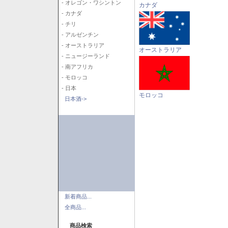
- オレゴン・ワシントン
カナダ
- カナダ
- チリ
- アルゼンチン
- オーストラリア
オーストラリア
- ニュージーランド
- 南アフリカ
- モロッコ
- 日本
モロッコ
日本酒->
新着商品...
全商品...
商品検索