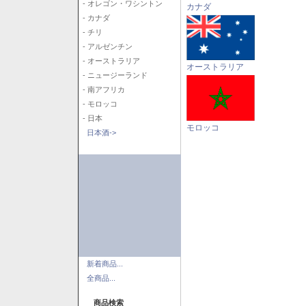
- オレゴン・ワシントン
カナダ
- カナダ
- チリ
- アルゼンチン
- オーストラリア
オーストラリア
- ニュージーランド
- 南アフリカ
- モロッコ
- 日本
モロッコ
日本酒->
新着商品...
全商品...
商品検索