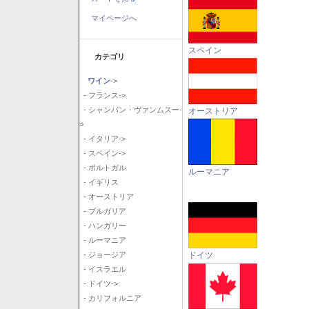
マイページへ
スペイン
カテゴリ
ワイン
->
- フランス->
- シャンパン・ヴァンムスー-
オーストリア
>
- イタリア->
- スペイン->
- ポルトガル
ルーマニア
- イギリス
- オーストリア
- ブルガリア
- ハンガリー
- ルーマニア
ドイツ
- ジョージア
- イスラエル
- ドイツ->
- カリフォルニア