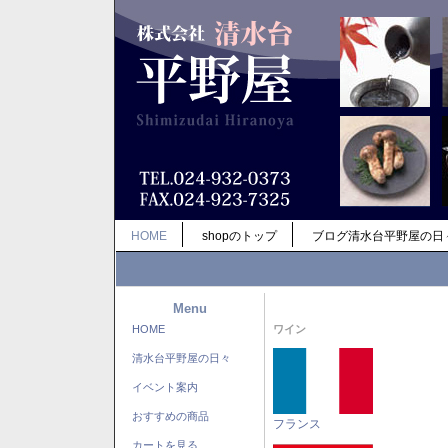
HOME
shopのトップ
ブログ清水台平野屋の日
Menu
HOME
ワイン
清水台平野屋の日々
イベント案内
おすすめの商品
フランス
カートを見る