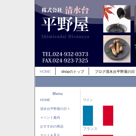
HOME
shopのトップ
ブログ清水台平野屋の日
Menu
HOME
ワイン
清水台平野屋の日々
イベント案内
おすすめの商品
フランス
カートを見る