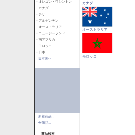
- オレゴン・ワシントン
カナダ
- カナダ
- チリ
- アルゼンチン
- オーストラリア
オーストラリア
- ニュージーランド
- 南アフリカ
- モロッコ
- 日本
モロッコ
日本酒->
新着商品...
全商品...
商品検索