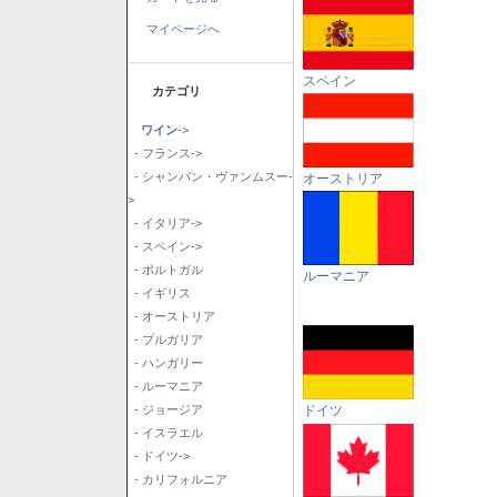
マイページへ
スペイン
カテゴリ
ワイン
->
- フランス->
- シャンパン・ヴァンムスー-
オーストリア
>
- イタリア->
- スペイン->
- ポルトガル
ルーマニア
- イギリス
- オーストリア
- ブルガリア
- ハンガリー
- ルーマニア
ドイツ
- ジョージア
- イスラエル
- ドイツ->
- カリフォルニア