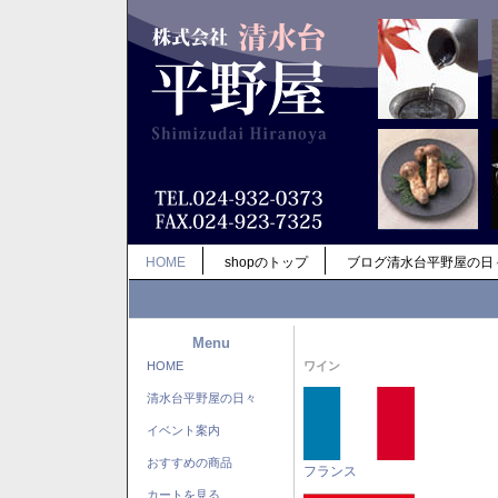
HOME
shopのトップ
ブログ清水台平野屋の日
Menu
HOME
ワイン
清水台平野屋の日々
イベント案内
おすすめの商品
フランス
カートを見る