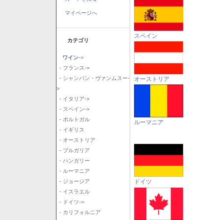
マイページへ
スペイン
カテゴリ
ワイン
->
- フランス->
- シャンパン・ヴァンムスー-
オーストリア
>
- イタリア->
- スペイン->
- ポルトガル
ルーマニア
- イギリス
- オーストリア
- ブルガリア
- ハンガリー
- ルーマニア
ドイツ
- ジョージア
- イスラエル
- ドイツ->
- カリフォルニア