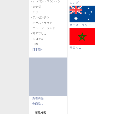
- オレゴン・ワシントン
カナダ
- カナダ
- チリ
- アルゼンチン
- オーストラリア
オーストラリア
- ニュージーランド
- 南アフリカ
- モロッコ
- 日本
モロッコ
日本酒->
新着商品...
全商品...
商品検索