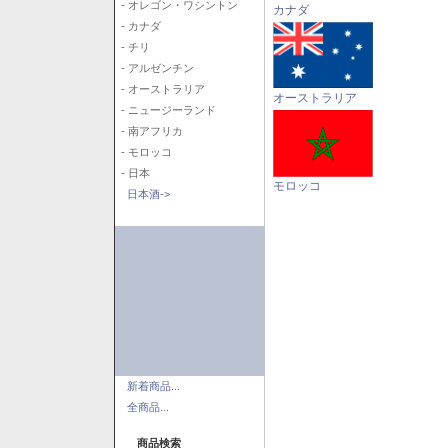
- オレゴン・ワシントン
カナダ
- カナダ
- チリ
- アルゼンチン
- オーストラリア
オーストラリア
- ニュージーランド
- 南アフリカ
- モロッコ
- 日本
モロッコ
日本酒->
新着商品...
全商品...
商品検索