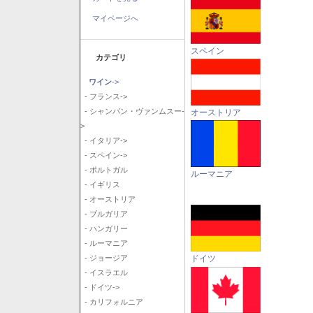
マイページへ
スペイン
カテゴリ
ワイン
->
- フランス->
- シャンパン・ヴァンムスー-
オーストリア
>
- イタリア->
- スペイン->
- ポルトガル
ルーマニア
- イギリス
- オーストリア
- ブルガリア
- ハンガリー
- ルーマニア
ドイツ
- ジョージア
- イスラエル
- ドイツ->
- カリフォルニア