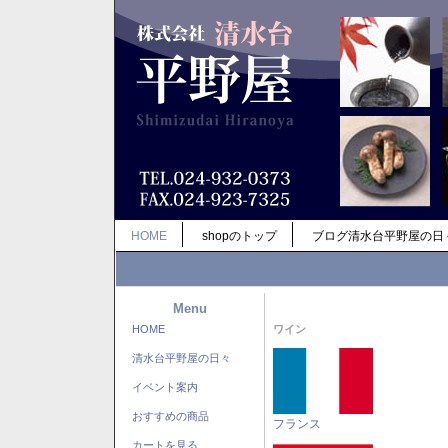
HOME
shopのトップ
ブログ清水台平野屋の日
Menu
HOME
ワイン
清水台平野屋の日々
イベント案内
おすすめの商品
フランス
カートを見る