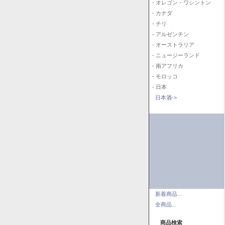
- オレゴン・ワシントン
- カナダ
- チリ
- アルゼンチン
- オーストラリア
- ニュージーランド
- 南アフリカ
- モロッコ
- 日本
日本酒->
新着商品...
全商品...
商品検索