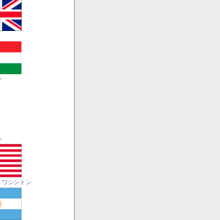
ー
ル
・ワシントン