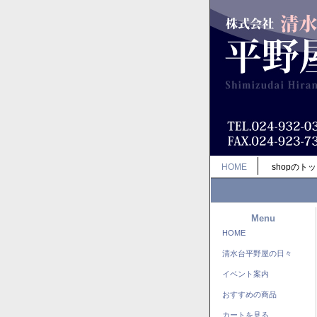
HOME
shopのト
Menu
HOME
清水台平野屋の日々
イベント案内
おすすめの商品
カートを見る