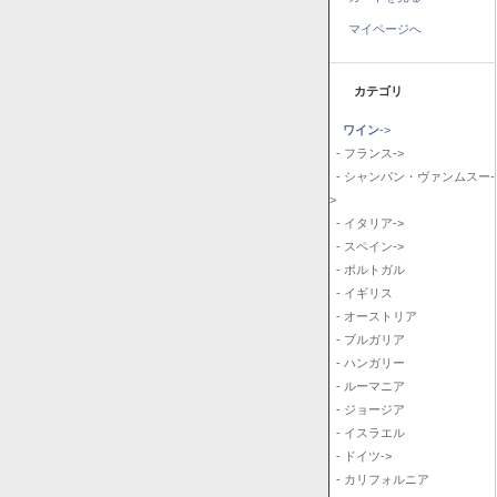
マイページへ
カテゴリ
ワイン
->
- フランス->
- シャンパン・ヴァンムスー-
>
- イタリア->
- スペイン->
- ポルトガル
- イギリス
- オーストリア
- ブルガリア
- ハンガリー
- ルーマニア
- ジョージア
- イスラエル
- ドイツ->
- カリフォルニア