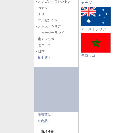
- オレゴン・ワシントン
カナダ
- カナダ
- チリ
- アルゼンチン
- オーストラリア
オーストラリア
- ニュージーランド
- 南アフリカ
- モロッコ
- 日本
モロッコ
日本酒->
新着商品...
全商品...
商品検索