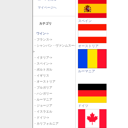
マイページへ
スペイン
カテゴリ
ワイン
->
- フランス->
- シャンパン・ヴァンムスー-
オーストリア
>
- イタリア->
- スペイン->
- ポルトガル
ルーマニア
- イギリス
- オーストリア
- ブルガリア
- ハンガリー
- ルーマニア
ドイツ
- ジョージア
- イスラエル
- ドイツ->
- カリフォルニア