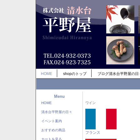
HOME
shopのトップ
ブログ清水台平野屋の日
Menu
HOME
ワイン
清水台平野屋の日々
イベント案内
おすすめの商品
フランス
カートを見る