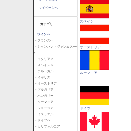
マイページへ
スペイン
カテゴリ
ワイン
->
- フランス->
- シャンパン・ヴァンムスー-
オーストリア
>
- イタリア->
- スペイン->
- ポルトガル
ルーマニア
- イギリス
- オーストリア
- ブルガリア
- ハンガリー
- ルーマニア
ドイツ
- ジョージア
- イスラエル
- ドイツ->
- カリフォルニア