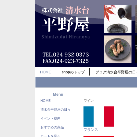
HOME
shopのトップ
ブログ清水台平野屋の日
Menu
HOME
ワイン
清水台平野屋の日々
イベント案内
おすすめの商品
フランス
カートを見る