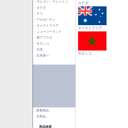
- オレゴン・ワシントン
カナダ
- カナダ
- チリ
- アルゼンチン
- オーストラリア
オーストラリア
- ニュージーランド
- 南アフリカ
- モロッコ
- 日本
モロッコ
日本酒->
新着商品...
全商品...
商品検索