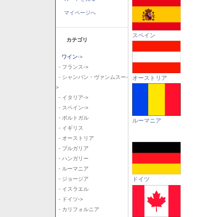
マイページへ
スペイン
カテゴリ
ワイン
->
- フランス->
- シャンパン・ヴァンムスー-
オーストリア
>
- イタリア->
- スペイン->
- ポルトガル
ルーマニア
- イギリス
- オーストリア
- ブルガリア
- ハンガリー
- ルーマニア
ドイツ
- ジョージア
- イスラエル
- ドイツ->
- カリフォルニア