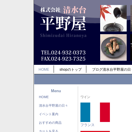
HOME
shopのトップ
ブログ清水台平野屋の日
Menu
HOME
ワイン
清水台平野屋の日々
イベント案内
おすすめの商品
フランス
カートを見る