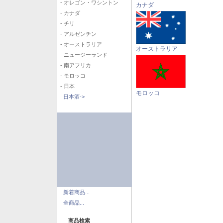
- オレゴン・ワシントン
カナダ
- カナダ
- チリ
- アルゼンチン
- オーストラリア
オーストラリア
- ニュージーランド
- 南アフリカ
- モロッコ
- 日本
モロッコ
日本酒->
新着商品...
全商品...
商品検索