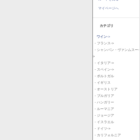
マイページへ
カテゴリ
ワイン
->
- フランス->
- シャンパン・ヴァンムスー-
>
- イタリア->
- スペイン->
- ポルトガル
- イギリス
- オーストリア
- ブルガリア
- ハンガリー
- ルーマニア
- ジョージア
- イスラエル
- ドイツ->
- カリフォルニア