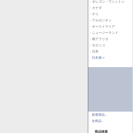
- オレゴン・ワシントン
- カナダ
- チリ
- アルゼンチン
- オーストラリア
- ニュージーランド
- 南アフリカ
- モロッコ
- 日本
日本酒->
新着商品...
全商品...
商品検索