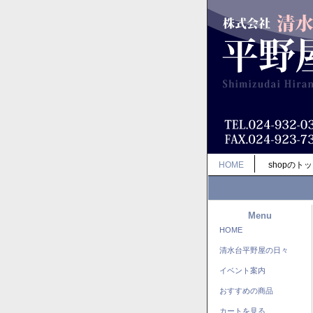
HOME
shopのト
Menu
HOME
清水台平野屋の日々
イベント案内
おすすめの商品
カートを見る