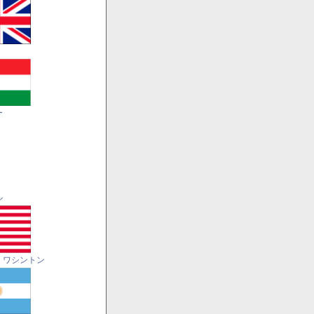
ー
ル
・ワシントン