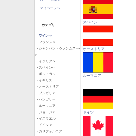
マイページへ
スペイン
カテゴリ
ワイン
->
- フランス->
- シャンパン・ヴァンムスー-
オーストリア
>
- イタリア->
- スペイン->
- ポルトガル
ルーマニア
- イギリス
- オーストリア
- ブルガリア
- ハンガリー
- ルーマニア
ドイツ
- ジョージア
- イスラエル
- ドイツ->
- カリフォルニア