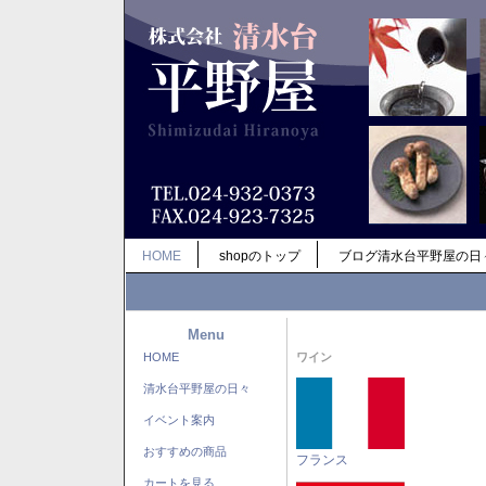
HOME
shopのトップ
ブログ清水台平野屋の日
Menu
HOME
ワイン
清水台平野屋の日々
イベント案内
おすすめの商品
フランス
カートを見る