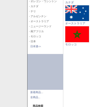
- オレゴン・ワシントン
カナダ
- カナダ
- チリ
- アルゼンチン
- オーストラリア
オーストラリア
- ニュージーランド
- 南アフリカ
- モロッコ
- 日本
モロッコ
日本酒->
新着商品...
全商品...
商品検索