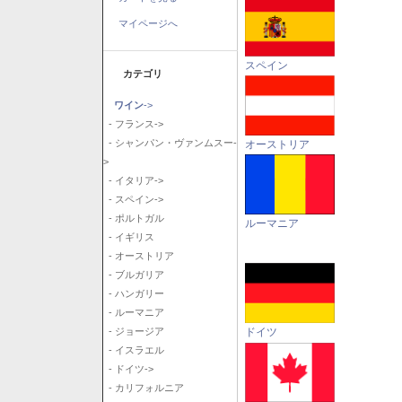
マイページへ
スペイン
カテゴリ
ワイン
->
- フランス->
- シャンパン・ヴァンムスー-
オーストリア
>
- イタリア->
- スペイン->
- ポルトガル
ルーマニア
- イギリス
- オーストリア
- ブルガリア
- ハンガリー
- ルーマニア
ドイツ
- ジョージア
- イスラエル
- ドイツ->
- カリフォルニア