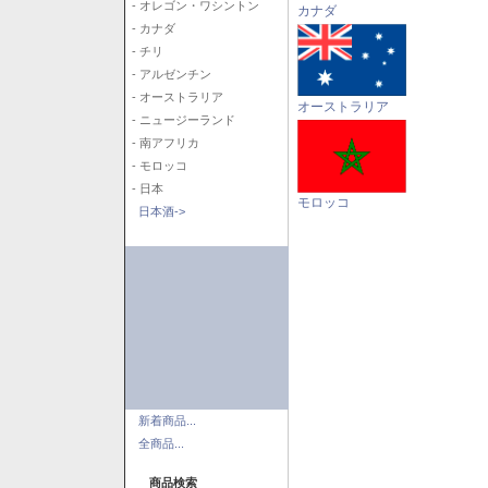
- オレゴン・ワシントン
カナダ
- カナダ
- チリ
- アルゼンチン
- オーストラリア
オーストラリア
- ニュージーランド
- 南アフリカ
- モロッコ
- 日本
モロッコ
日本酒->
新着商品...
全商品...
商品検索