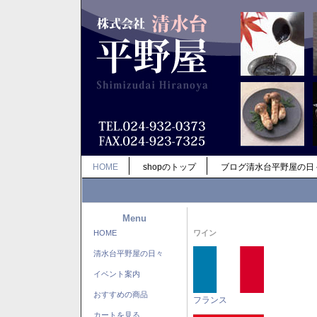
HOME
shopのトップ
ブログ清水台平野屋の日
Menu
HOME
ワイン
清水台平野屋の日々
イベント案内
おすすめの商品
フランス
カートを見る