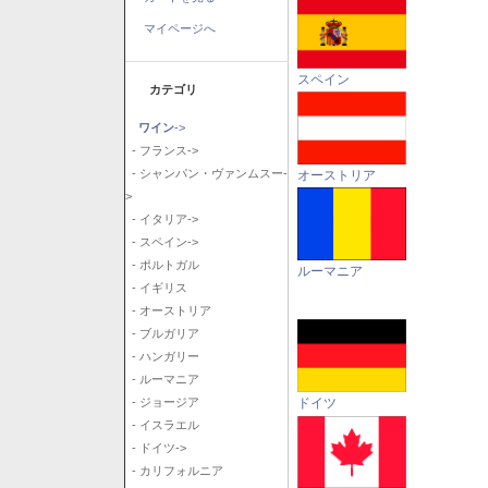
マイページへ
スペイン
カテゴリ
ワイン
->
- フランス->
- シャンパン・ヴァンムスー-
オーストリア
>
- イタリア->
- スペイン->
- ポルトガル
ルーマニア
- イギリス
- オーストリア
- ブルガリア
- ハンガリー
- ルーマニア
ドイツ
- ジョージア
- イスラエル
- ドイツ->
- カリフォルニア