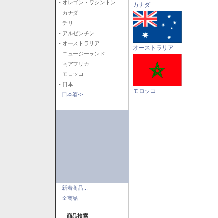
- オレゴン・ワシントン
カナダ
- カナダ
- チリ
- アルゼンチン
- オーストラリア
オーストラリア
- ニュージーランド
- 南アフリカ
- モロッコ
- 日本
モロッコ
日本酒->
新着商品...
全商品...
商品検索