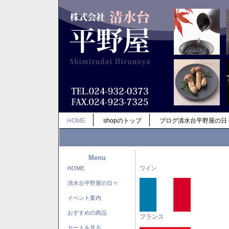
HOME
shopのトップ
ブログ清水台平野屋の日
Menu
HOME
ワイン
清水台平野屋の日々
イベント案内
おすすめの商品
フランス
カートを見る