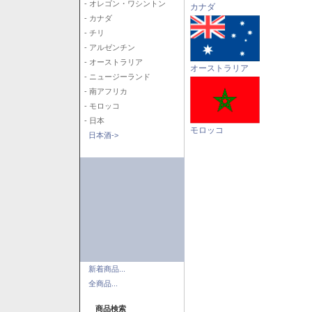
- オレゴン・ワシントン
カナダ
- カナダ
- チリ
- アルゼンチン
- オーストラリア
オーストラリア
- ニュージーランド
- 南アフリカ
- モロッコ
- 日本
モロッコ
日本酒->
新着商品...
全商品...
商品検索