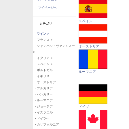
マイページへ
スペイン
カテゴリ
ワイン
->
- フランス->
- シャンパン・ヴァンムスー-
オーストリア
>
- イタリア->
- スペイン->
- ポルトガル
ルーマニア
- イギリス
- オーストリア
- ブルガリア
- ハンガリー
- ルーマニア
ドイツ
- ジョージア
- イスラエル
- ドイツ->
- カリフォルニア