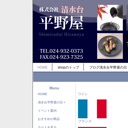
HOME
shopのトップ
ブログ清水台平野屋の日
Menu
HOME
ワイン
清水台平野屋の日々
イベント案内
おすすめの商品
フランス
カートを見る