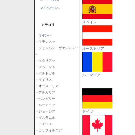
マイページへ
スペイン
カテゴリ
ワイン
->
- フランス->
- シャンパン・ヴァンムスー-
オーストリア
>
- イタリア->
- スペイン->
- ポルトガル
ルーマニア
- イギリス
- オーストリア
- ブルガリア
- ハンガリー
- ルーマニア
ドイツ
- ジョージア
- イスラエル
- ドイツ->
- カリフォルニア