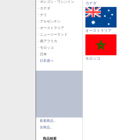
- オレゴン・ワシントン
カナダ
- カナダ
- チリ
- アルゼンチン
- オーストラリア
オーストラリア
- ニュージーランド
- 南アフリカ
- モロッコ
- 日本
モロッコ
日本酒->
新着商品...
全商品...
商品検索