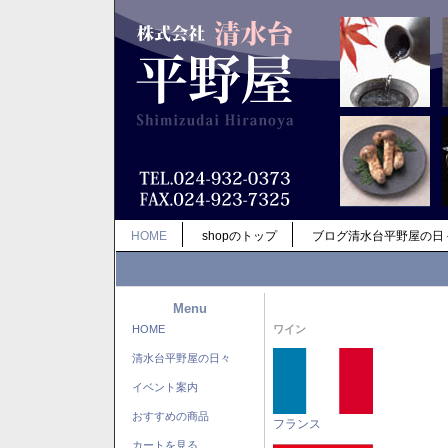
HOME
shopのトップ
ブログ清水台平野屋の日
Menu
HOME
ワイン
清水台平野屋の日々
イベント案内
おすすめの商品
フランス
カートを見る