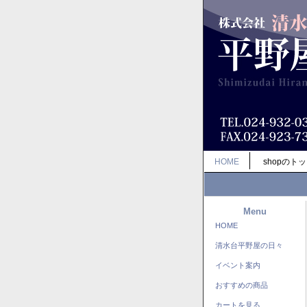
HOME
shopのト
Menu
HOME
清水台平野屋の日々
イベント案内
おすすめの商品
カートを見る