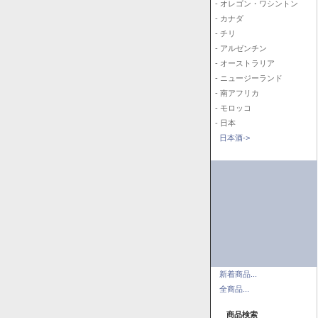
- オレゴン・ワシントン
- カナダ
- チリ
- アルゼンチン
- オーストラリア
- ニュージーランド
- 南アフリカ
- モロッコ
- 日本
日本酒->
新着商品...
全商品...
商品検索