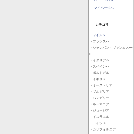
マイページへ
カテゴリ
ワイン
->
- フランス->
- シャンパン・ヴァンムスー-
>
- イタリア->
- スペイン->
- ポルトガル
- イギリス
- オーストリア
- ブルガリア
- ハンガリー
- ルーマニア
- ジョージア
- イスラエル
- ドイツ->
- カリフォルニア