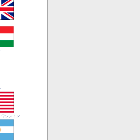
ー
ル
・ワシントン