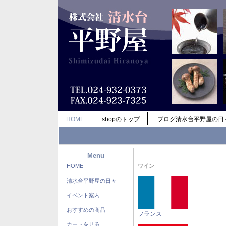
HOME
shopのトップ
ブログ清水台平野屋の日
Menu
HOME
ワイン
清水台平野屋の日々
イベント案内
おすすめの商品
フランス
カートを見る