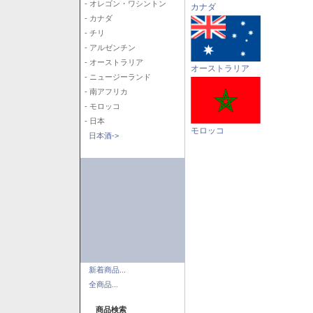
- オレゴン・ワシントン
カナダ
- カナダ
- チリ
- アルゼンチン
- オーストラリア
オーストラリア
- ニュージーランド
- 南アフリカ
- モロッコ
- 日本
モロッコ
日本酒->
新着商品...
全商品...
商品検索