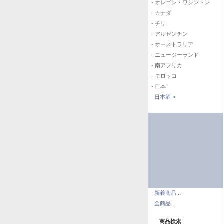
- オレゴン・ワシントン
- カナダ
- チリ
- アルゼンチン
- オーストラリア
- ニュージーランド
- 南アフリカ
- モロッコ
- 日本
日本酒->
新着商品...
全商品...
商品検索