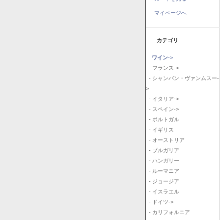
マイページへ
カテゴリ
ワイン
->
- フランス->
- シャンパン・ヴァンムスー-
>
- イタリア->
- スペイン->
- ポルトガル
- イギリス
- オーストリア
- ブルガリア
- ハンガリー
- ルーマニア
- ジョージア
- イスラエル
- ドイツ->
- カリフォルニア