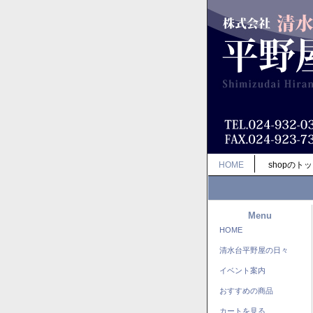
HOME
shopのト
Menu
HOME
清水台平野屋の日々
イベント案内
おすすめの商品
カートを見る