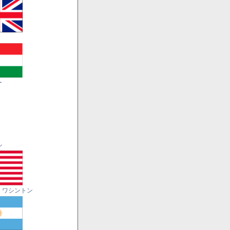
ー
ル
・ワシントン