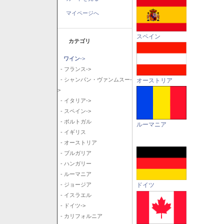
マイページへ
スペイン
カテゴリ
ワイン
->
- フランス->
- シャンパン・ヴァンムスー-
オーストリア
>
- イタリア->
- スペイン->
- ポルトガル
ルーマニア
- イギリス
- オーストリア
- ブルガリア
- ハンガリー
- ルーマニア
ドイツ
- ジョージア
- イスラエル
- ドイツ->
- カリフォルニア