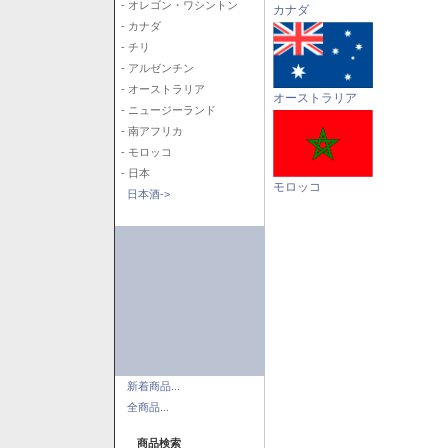
- オレゴン・ワシントン
カナダ
- カナダ
- チリ
- アルゼンチン
- オーストラリア
オーストラリア
- ニュージーランド
- 南アフリカ
- モロッコ
- 日本
モロッコ
日本酒->
新着商品...
全商品...
商品検索