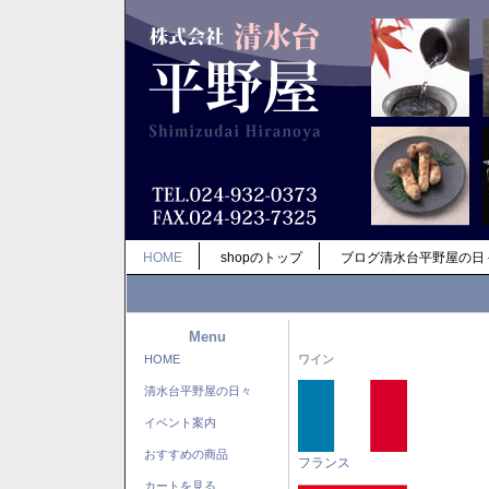
HOME
shopのトップ
ブログ清水台平野屋の日
Menu
HOME
ワイン
清水台平野屋の日々
イベント案内
おすすめの商品
フランス
カートを見る